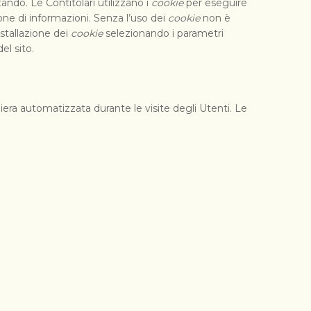
ando. Le Contitolari utilizzano i
cookie
per eseguire
one di informazioni. Senza l’uso dei
cookie
non è
installazione dei
cookie
selezionando i parametri
el sito.
era automatizzata durante le visite degli Utenti. Le