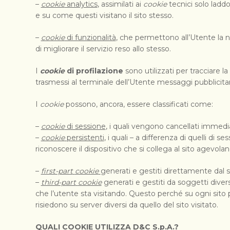
–
cookie
analytics
, assimilati ai
cookie
tecnici solo laddo
e su come questi visitano il sito stesso.
–
cookie
di funzionalità
, che permettono all’Utente la nav
di migliorare il servizio reso allo stesso.
I
cookie
di profilazione
sono utilizzati per tracciare la
trasmessi al terminale dell’Utente messaggi pubblicitar
I
cookie
possono, ancora, essere classificati come:
–
cookie
di sessione
, i quali vengono cancellati immed
–
cookie
persistenti
, i quali – a differenza di quelli d
riconoscere il dispositivo che si collega al sito agevola
–
first-part
cookie
generati e gestiti direttamente dal 
–
third-part
cookie
generati e gestiti da soggetti divers
che l’utente sta visitando. Questo perché su ogni sito 
risiedono su server diversi da quello del sito visitato.
QUALI COOKIE UTILIZZA D&C S.p.A.?