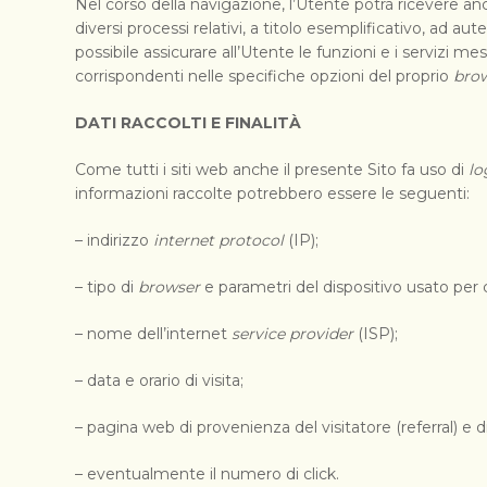
Nel corso della navigazione, l’Utente potrà ricevere a
diversi processi relativi, a titolo esemplificativo, ad 
possibile assicurare all’Utente le funzioni e i servizi mess
corrispondenti nelle specifiche opzioni del proprio
bro
DATI RACCOLTI E FINALITÀ
Come tutti i siti web anche il presente Sito fa uso di
lo
informazioni raccolte potrebbero essere le seguenti:
– indirizzo
internet protocol
(IP);
– tipo di
browser
e parametri del dispositivo usato per c
– nome dell’internet
service provider
(ISP);
– data e orario di visita;
– pagina web di provenienza del visitatore (referral) e di
– eventualmente il numero di click.