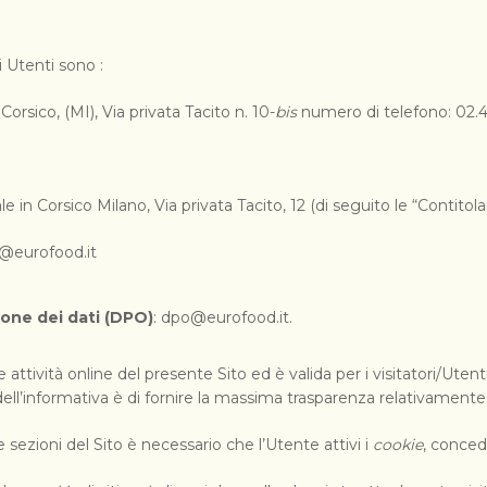
i Utenti sono :
orsico, (MI), Via privata Tacito n. 10-
bis
numero di telefono: 02.44
 in Corsico Milano, Via privata Tacito, 12 (di seguito le “Contitolar
o@eurofood.it
ione dei dati (DPO)
: dpo@eurofood.it.
ttività online del presente Sito ed è valida per i visitatori/Utenti
ell’informativa è di fornire la massima trasparenza relativamente 
sezioni del Sito è necessario che l’Utente attivi i
cookie
, conced