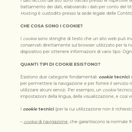
I dati raccolti dal sito sono trattati presso le rispettive
trattamento dei dati, elaborando i dati per conto del 
Hosting
è custodito presso la sede legale delle Contitol
CHE COSA SONO I COOKIE?
I
cookie
sono stringhe di testo che un sito web può inv
conservati direttamente sul browser utilizzato per la n
dispositivo per ottenere informazioni di vario tipo. Ogni
QUANTI TIPI DI COOKIE ESISTONO?
Esistono due categorie fondamentali:
cookie
tecnici
per permettere la navigazione e per fornire il servizio 
utilizzare alcuni servizi. Per esempio, un
cookie
tecnico
impostazioni della lingua, della visualizzazione, e così vi
I
cookie
tecnici
(per la cui utilizzazione non è richiest
–
cookie
di navigazione
, che garantiscono la normale fr