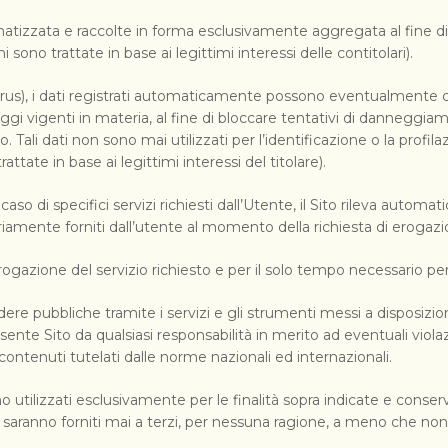
tizzata e raccolte in forma esclusivamente aggregata al fine di v
sono trattate in base ai legittimi interessi delle contitolari).
 virus), i dati registrati automaticamente possono eventualmente 
gi vigenti in materia, al fine di bloccare tentativi di danneggia
ali dati non sono mai utilizzati per l’identificazione o la profilazi
ttate in base ai legittimi interessi del titolare).
aso di specifici servizi richiesti dall’Utente, il Sito rileva automat
ariamente forniti dall’utente al momento della richiesta di erogazio
rogazione del servizio richiesto e per il solo tempo necessario per l
dere pubbliche tramite i servizi e gli strumenti messi a disposizio
 Sito da qualsiasi responsabilità in merito ad eventuali violazion
 contenuti tutelati dalle norme nazionali ed internazionali.
no utilizzati esclusivamente per le finalità sopra indicate e cons
on saranno forniti mai a terzi, per nessuna ragione, a meno che non s