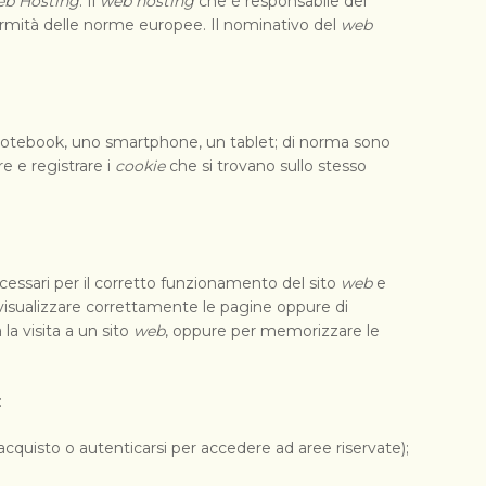
b Hosting
. Il
web hosting
che è responsabile del
formità delle norme europee. Il nominativo del
web
n notebook, uno smartphone, un tablet; di norma sono
e e registrare i
cookie
che si trovano sullo stesso
ssari per il corretto funzionamento del sito
web
e
i visualizzare correttamente le pagine oppure di
a visita a un sito
web
, oppure per memorizzare le
:
cquisto o autenticarsi per accedere ad aree riservate);