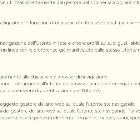
ve utilizzati direttamente dal gestore del sito per raccogliere i
igazione in funzione di una serie di criteri selezionati (ad esempio,
 navigazione dell’Utente in rete e creare profili sui suoi gusti, abi
i in linea con le preferenze già manifestate dallo stesso Utente n
iatamente alla chiusura del browser di navigazione;
i sessione – rimangono all’interno del browser per un determinato p
ndo le operazioni di autenticazione per l’utente;
soggetto gestore del sito web sul quale l’utente sta navigando;
i dal gestore del sito web sul quale l’utente sta navigando. Tali
c
possono essere presenti elementi (immagini, mappe, suoni, specifi