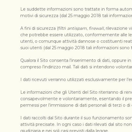
Le suddette informazioni sono trattate in forma automa
motivi di sicurezza (dal 25 maggio 2018 tali informazioni 
A fini di sicurezza (filtri
antispam
,
firewall
, rilevazione
che potrebbe essere utilizzato, conformemente alle leg
utenti, o comunque attività dannose o costituenti reato. T
suoi utenti (dal 25 maggio 2018 tali informazioni sono tra
Qualora il Sito consenta l’inserimento di dati, oppure in c
compreso l’indirizzo mail. Tali dati si intendono volont
I dati ricevuti verranno utilizzati esclusivamente per l’e
Le informazioni che gli Utenti del Sito riterranno di ren
consapevolmente e volontariamente, esentando il presente
permessi per l’immissione di dati personali di terzi o di
I dati raccolti dal Sito durante il suo funzionamento so
attività precisate. In ogni caso i dati rilevati dal sito n
giudiziaria e nei soli casi previsti dalla legge.