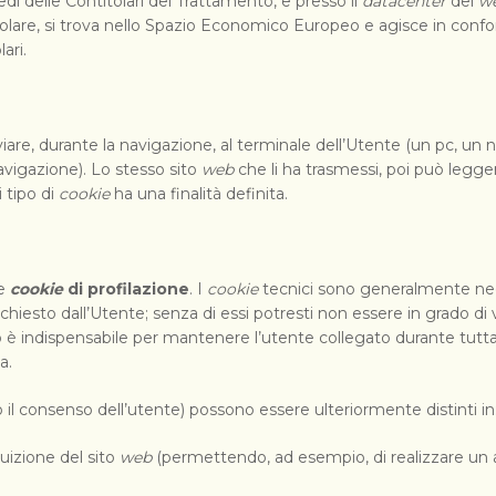
 sedi delle Contitolari del Trattamento, e presso il
datacenter
del
we
titolare, si trova nello Spazio Economico Europeo e agisce in con
ari.
iare, durante la navigazione, al terminale dell’Utente (un pc, u
avigazione). Lo stesso sito
web
che li ha trasmessi, poi può legger
 tipo di
cookie
ha una finalità definita.
e
cookie
di profilazione
. I
cookie
tecnici sono generalmente nece
richiesto dall’Utente; senza di essi potresti non essere in grado d
 è indispensabile per mantenere l’utente collegato durante tutta l
a.
o il consenso dell’utente) possono essere ulteriormente distinti in
uizione del sito
web
(permettendo, ad esempio, di realizzare un a