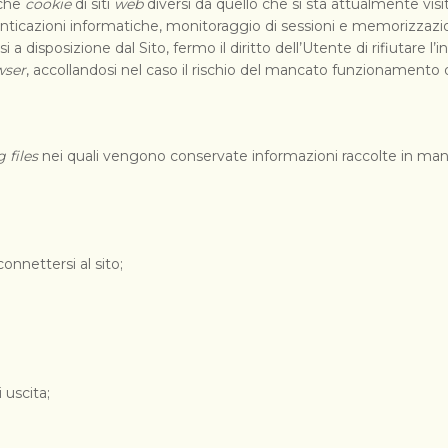
nche
cookie
di siti
web
diversi da quello che si sta attualmente visit
autenticazioni informatiche, monitoraggio di sessioni e memorizzazi
i a disposizione dal Sito, fermo il diritto dell’Utente di rifiutare l’
wser
, accollandosi nel caso il rischio del mancato funzionamento d
g files
nei quali vengono conservate informazioni raccolte in mani
onnettersi al sito;
 uscita;