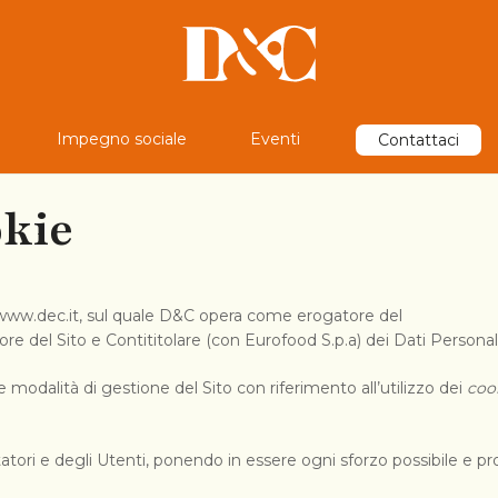
Impegno sociale
Eventi
Contattaci
okie
o www.dec.it, sul quale D&C opera come erogatore del
tore del Sito e Contititolare (con Eurofood S.p.a) dei Dati Personali
e modalità di gestione del Sito con riferimento all’utilizzo dei
coo
itatori e degli Utenti, ponendo in essere ogni sforzo possibile e pro