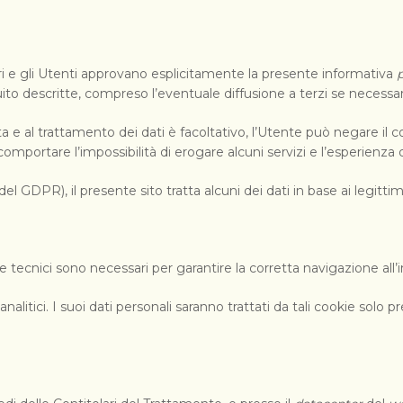
tori e gli Utenti approvano esplicitamente la presente informativa
p
guito descritte, compreso l’eventuale diffusione a terzi se necessar
olta e al trattamento dei dati è facoltativo, l’Utente può negare 
comportare l’impossibilità di erogare alcuni servizi e l’esperien
l GDPR), il presente sito tratta alcuni dei dati in base ai legittim
ie tecnici sono necessari per garantire la corretta navigazione all’i
 analitici. I suoi dati personali saranno trattati da tali cookie sol